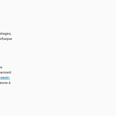
 stages,
à chaque
ce
cernant
venir-
tance à