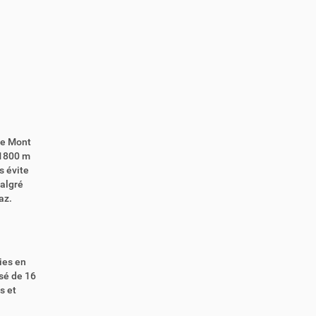
le Mont
 1800 m
s évite
malgré
az.
ies en
osé de 16
s et