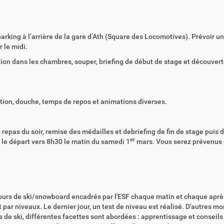
arking à l’arrière de la gare d’Ath (Square des Locomotives). Prévoir un
 le midi.
ation dans les chambres, souper, briefing de début de stage et découver
llation, douche, temps de repos et animations diverses.
, repas du soir, remise des médailles et debriefing de fin de stage puis 
er
 le départ vers 8h30 le matin du samedi 1
mars. Vous serez prévenus
 cours de ski/snowboard encadrés par l'ESF chaque matin et chaque aprè
 par niveaux. Le dernier jour, un test de niveau est réalisé. D'autres 
ns de ski, différentes facettes sont abordées : apprentissage et conseils