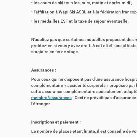
• les cours de ski tous les jours, matin et après-midi ;
• l'affiliation à Wapi Ski ASBL et à la fédération franco
• les médailles ESF et la taxe de séjour éventuelle.
N'oubliez pas que certaines mutuelles proposent des rédu
profitez-en si vous y avez droit. A cet effet, une attest
stagiaire en fin de stage.
Assurances :
Pour ceux qui ne disposent pas d'une assurance hospita
complémentaire « accidents corporels » proposée par 
cette assurance complémentaire spécialement adaptée à
membre/assurances
. Ceci ne prévoit pas d’assurance
l’étranger.
Inscriptions et paiement :
Le nombre de places étant limité, il est conseillé de v