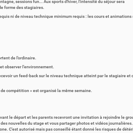
agne, sessions fun... Aux sports d'hiver, l'intensité du séjour sera
e forme des stagiaires.
equis ni de niveau technique minimum requis : les cours et animations
tent de l'ordinaire.
 et observer l'environnement.
recevoir un feed-back sur le niveau technique atteint par le stagiaire et 
ki de compétition » est organisé la même semaine.
nt le départ et les parents recevront une invitation à rejoindre le grou
es nouvelles du stage et vous partager photos et vidéos journalières.
e. C'est autorisé mais pas conseillé étant donné les risques de détéri