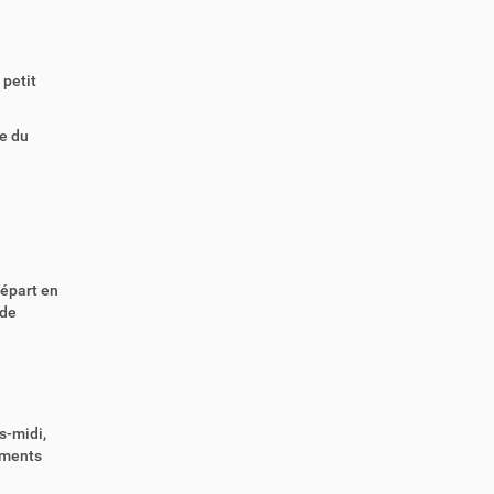
 petit
te du
départ en
 de
s-midi,
moments