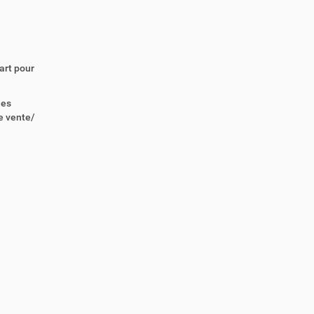
art pour
des
e vente/