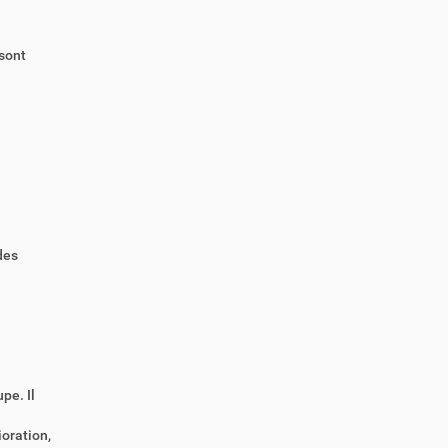
 sont
des
pe. Il
oration,