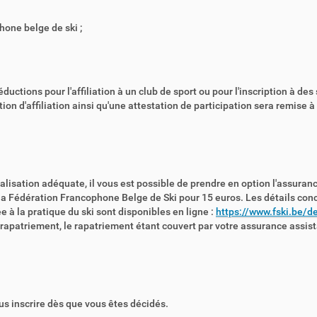
phone belge de ski ;
ctions pour l'affiliation à un club de sport ou pour l'inscription à des
ation d'affiliation ainsi qu'une attestation de participation sera remise 
lisation adéquate, il vous est possible de prendre en option l'assuran
la Fédération Francophone Belge de Ski pour 15 euros. Les détails con
 la pratique du ski sont disponibles en ligne :
https://www.fski.be/de
 rapatriement, le rapatriement étant couvert par votre assurance assis
ous inscrire dès que vous êtes décidés.