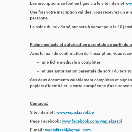
Les inscriptions se font en ligne via le site internet
www
Une fois votre inscription validée, vous recevrez un e-
personne.
Le solde du prix du séjour sera à verser pour le 10 janvi
Fiche médicale et autorisation parentale de sortir du t
Avec le mail de confirmation de l'inscription, vous re
une fiche médicale à compléter ;
et une autorisation parentale de sortir du territ
Ces deux documents valablement complétés et signés de
papiers d'identité et la carte européenne d'assurance 
Contacts:
Site internet :
www.wapiskiasbl.be
Page Facebook :
www.facebook.com/wapiskiasbl
E-mail :
wapiskiasbl@gmail.com