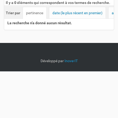
Il y a
0
éléments qui correspondent à vos termes de recherche.
Trier par
pertinence
date (le plus récent en premier)
alp
La recherche n'a donné aucun résultat.
Développé par
Inove-IT