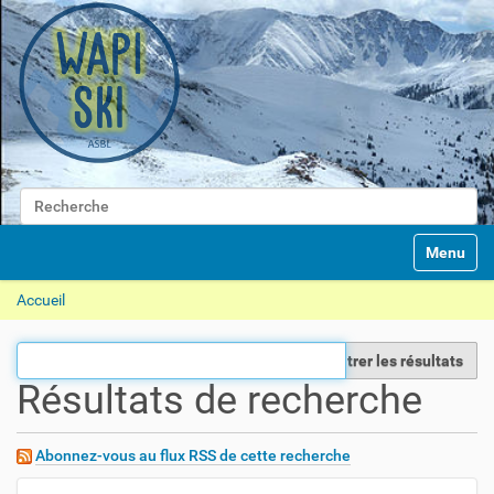
Chercher par
N
Recherche avancée…
Toggle na
a
v
Accueil
i
g
a
Filtrer les résultats
t
Résultats de recherche
i
o
n
Abonnez-vous au flux RSS de cette recherche