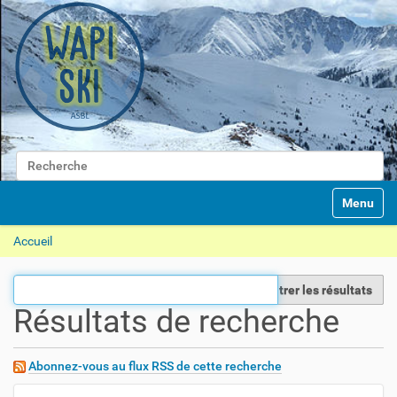
Chercher par
N
Recherche avancée…
Toggle na
a
v
Accueil
i
g
a
Filtrer les résultats
t
Résultats de recherche
i
o
n
Abonnez-vous au flux RSS de cette recherche