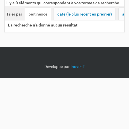
Il y a
0
éléments qui correspondent à vos termes de recherche.
Trier par
pertinence
date (le plus récent en premier)
alp
La recherche n'a donné aucun résultat.
Développé par
Inove-IT